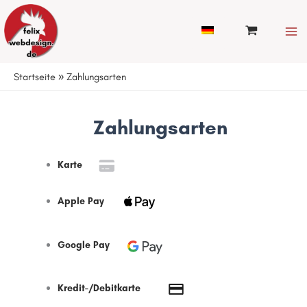
Zum
Inhalt
springen
Startseite
»
Zahlungsarten
Zahlungsarten
Karte
Apple Pay
Google Pay
Kredit-/Debitkarte