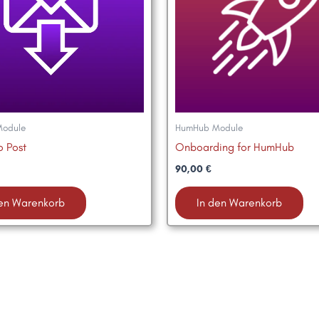
odule
HumHub Module
o Post
Onboarding for HumHub
90,00
€
den Warenkorb
In den Warenkorb