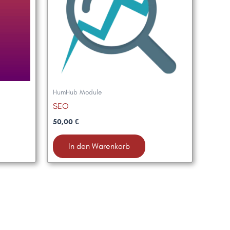
HumHub Module
SEO
50,00
€
In den Warenkorb