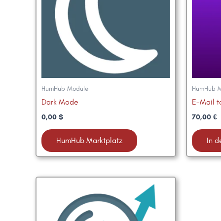
HumHub Module
HumHub M
Dark Mode
E-Mail t
0,00
$
70,00
€
HumHub Marktplatz
In 